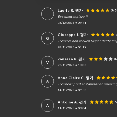
Laurie R. 평가
5/5
L
Excellentes pizza !!
08/12/2025
•
09:44
Giuseppa J. 평가
G
Très très bon accueil Disponibilité du 
28/11/2025
•
08:15
vanessa b. 평가
3
V
22/11/2025
•
10:03
Anne Claire C. 평가
A
Très beau petit restaurant de quartier
14/11/2025
•
09:33
Antoine A. 평가
5
A
11/11/2025
•
03:04