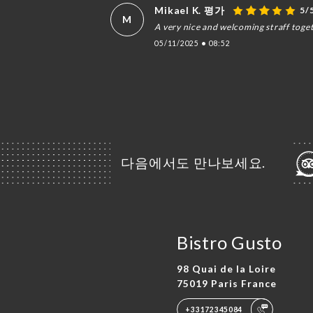
Mikael K. 평가
5/
M
A very nice and welcoming straff toge
05/11/2025
•
08:52
다음에서도 만나보세요.
Bistro Gusto
98 Quai de la Loire
75019 Paris France
+33172345084