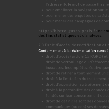
l’adresse IP, le mot de passe (hashé
pour améliorer la navigation sur le 
pour mener des enquêtes de satisfa
pour mener des campagnes de commu
https://bistro-gusto-paris.fr
ne com
des fins statistiques et d’analyses.
7.3 Droit d’accès, de rectification et 
Conformément à la réglementation européen
droit d'accès (article 15 RGPD) et
droit de verrouillage ou d’effacem
inexactes, incomplètes, équivoques,
droit de retirer à tout moment un
droit à la limitation du traitement
droit d’opposition au traitement d
droit à la portabilité des données 
fondés sur leur consentement ou su
droit de définir le sort des données
communiquer (ou non) ses données à