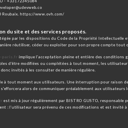
O - +33172345084
developer@udevweb.co
0 Roubaix. https://www.ovh.com/
ion du site et des services proposés.
otégée par les dispositions du Code de la Propriété Intellectuelle
anière réutiliser, céder ou exploiter pour son propre compte tout 
-paris.fr
implique l'acceptation pleine et entière des conditions gé
bles d'être modifiées ou complétées à tout moment, les utilisateur
donc invités à les consulter de manière régulière.
le à tout moment aux utilisateurs. Une interruption pour raison 
'efforcera alors de communiquer préalablement aux utilisateurs le
fr
est mis à jour régulièrement par BISTRO GUSTO, responsable pu
t : l’utilisateur sera prévenu de ces modifications et est invité à 