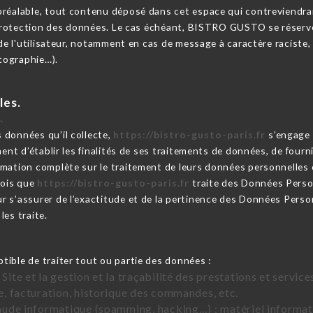
réalable, tout contenu déposé dans cet espace qui contreviendrait 
a protection des données. Le cas échéant, BISTRO GUSTO se réserve
 de l'utilisateur, notamment en cas de message à caractère raciste,
otographie…).
les.
.
 données qu’il collecte,
https://bistro-gusto-paris.fr
s’engage 
ent d’établir les finalités de ses traitements de données, de fournir
mation complète sur le traitement de leurs données personnelles 
fois que
https://bistro-gusto-paris.fr
traite des Données Perso
 s’assurer de l’exactitude et de la pertinence des Données Person
les traite.
tible de traiter tout ou partie des données :
 Site et la gestion et la traçabilité des prestations et servi
te, facturation, historique des commandes, etc.
raude informatique (spamming, hacking…) : matériel informati