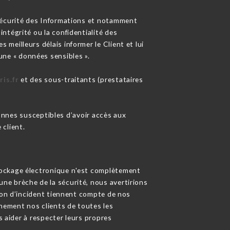
 sécurité des Informations et notamment
ntégrité ou la confidentialité des
les meilleurs délais informer le Client et lui
une « données sensibles ».
is.fr
et des sous-traitants (prestataires
sonnes susceptibles d’avoir accès aux
 client.
tockage électronique n'est complètement
ne brèche de la sécurité, nous avertirions
tion d’incident tiennent compte de nos
inement nos clients de toutes les
s aider à respecter leurs propres