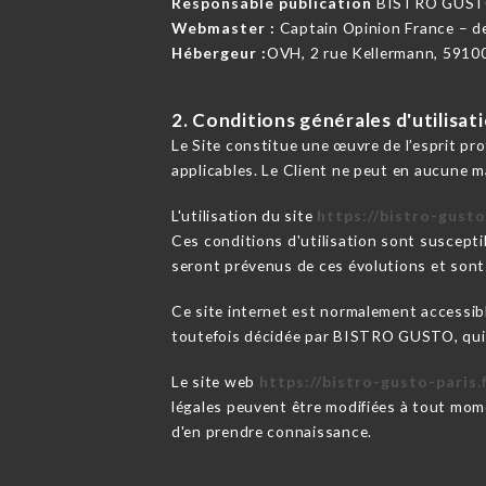
Responsable publication
BISTRO GUST
Webmaster :
Captain Opinion France – 
Hébergeur :
OVH, 2 rue Kellermann, 5910
2. Conditions générales d'utilisat
Le Site constitue une œuvre de l’esprit pr
applicables. Le Client ne peut en aucune m
L'utilisation du site
https://bistro-gusto
Ces conditions d'utilisation sont suscepti
seront prévenus de ces évolutions et sont 
Ce site internet est normalement accessib
toutefois décidée par BISTRO GUSTO, qui s
Le site web
https://bistro-gusto-paris.
légales peuvent être modifiées à tout momen
d'en prendre connaissance.