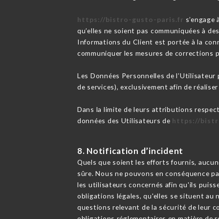
https://bistro-gusto-paris.fr
s’engage à
qu’elles ne soient pas communiquées à des 
Informations du Client est portée à la co
communiquer les mesures de corrections pr
Les Données Personnelles de l’Utilisateur p
de services), exclusivement afin de réaliser 
Dans la limite de leurs attributions respec
données des Utilisateurs de
https://bist
8. Notification d’incident
Quels que soient les efforts fournis, au
sûre. Nous ne pouvons en conséquence pas 
les utilisateurs concernés afin qu'ils pui
obligations légales, qu'elles se situent a
questions relevant de la sécurité de leur c
obligations réglementaires en matière de r