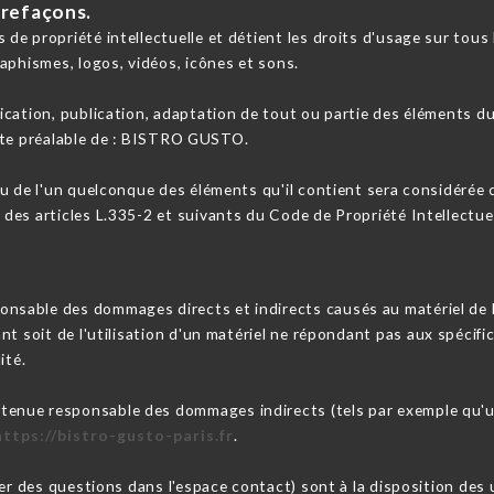
trefaçons.
e propriété intellectuelle et détient les droits d'usage sur tous l
aphismes, logos, vidéos, icônes et sons.
cation, publication, adaptation de tout ou partie des éléments du 
crite préalable de : BISTRO GUSTO.
ou de l'un quelconque des éléments qu'il contient sera considérée
es articles L.335-2 et suivants du Code de Propriété Intellectuel
ble des dommages directs et indirects causés au matériel de l'uti
tant soit de l'utilisation d'un matériel ne répondant pas aux spécifi
ité.
enue responsable des dommages indirects (tels par exemple qu'u
https://bistro-gusto-paris.fr
.
ser des questions dans l'espace contact) sont à la disposition de