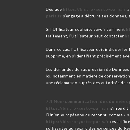
Dès que
https://bistro-gusto-paris.fr
a
paris.fr
s’engage à détruire ses données, s
Si l’Utilisateur souhaite savoir comment
h
traitement, l’Utilisateur peut contacter
ht
Dans ce cas, l’Utilisateur doit indiquer le
supprime, en s’identifiant précisément avec
Les demandes de suppression de Données 
loi, notamment en matière de conservation
une réclamation auprès des autorités de c
7.4 Non-communication des données 
https://bistro-gusto-paris.fr
s’interdit
l’Union européenne ou reconnu comme « no
https://bistro-gusto-paris.fr
reste libr
suffisantes au regard des exigences du Rè