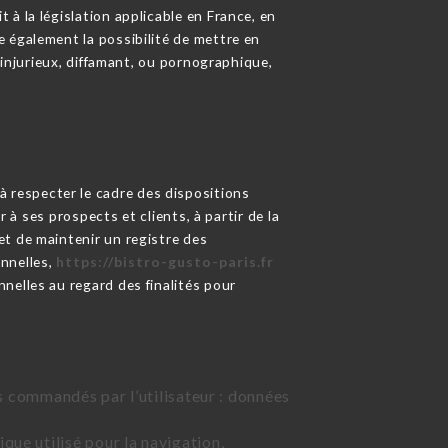
à la législation applicable en France, en
 également la possibilité de mettre en
 injurieux, diffamant, ou pornographique,
à respecter le cadre des dispositions
 à ses prospects et clients, à partir de la
et de maintenir un registre des
nnelles,
https://bistro-gusto-paris.fr
nelles au regard des finalités pour
ces commandés par l’utilisateur : données
que utilisé pour la navigation,