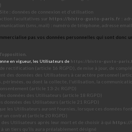
)
Site : données de connexion et d’utilisation
ction facultatives sur
https://bistro-gusto-paris.fr
: adr
nication (sms, mail) : numéro de téléphone, adresse email
mercialise pas vos données personnelles qui sont donc un
d’opposition.
ne en vigueur, les Utilisateurs de
https://bistro-gusto-paris.
 de rectification (article 16 RGPD), de mise à jour, de compl
ent des données des Utilisateurs à caractère personnel (artic
 périmées, ou dont la collecte, l'utilisation, la communicati
 consentement (article 13-2c RGPD)
 des données des Utilisateurs (article 18 RGPD)
es données des Utilisateurs (article 21 RGPD)
que les Utilisateurs auront fournies, lorsque ces données fon
r un contrat (article 20 RGPD)
 des Utilisateurs après leur mort et de choisir à qui
https:/
 un tiers qu’ils aura préalablement désigné