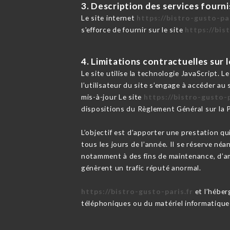
3. Description des services fourni
Le site internet
https://bistro-gusto-par
s'efforce de fournir sur le site
https://bis
4. Limitations contractuelles sur
Le site utilise la technologie JavaScript. L
l’utilisateur du site s’engage à accéder au
mis-à-jour Le site
https://bistro-gusto-p
dispositions du Règlement Général sur la
L’objectif est d’apporter une prestation qu
tous les jours de l’année. Il se réserve né
notamment à des fins de maintenance, d’amé
génèrent un trafic réputé anormal.
https://bistro-gusto-paris.fr
et l’héber
téléphoniques ou du matériel informatique