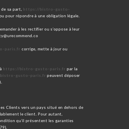
 de sa part,
https://bistro-gusto-
ou pour répondre à une obligation légale.
mander à les rectifier ou s’oppose à leur
ivacy@urecommend.co
o-paris.fr
corrige, mette à jour ou
 à
https://bistro-gusto-paris.fr
par la
/bistro-gusto-paris.fr
peuvent déposer
).
 ses Clients vers un pays situé en dehors de
blement le client. Pour autant,
ndition qu’il présentent les garanties
79).