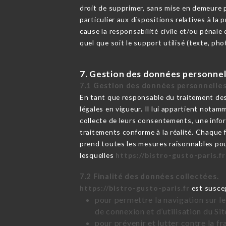
droit de supprimer, sans mise en demeure p
particulier aux dispositions relatives à l
cause la responsabilité civile et/ou pénale
quel que soit le support utilisé (texte, ph
7. Gestion des données personnel
7.1 Gestion des données personnelles
En tant que responsable du traitement des
légales en vigueur. Il lui appartient notamm
collecte de leurs consentements, une infor
traitements conforme à la réalité. Chaque 
prend toutes les mesures raisonnables pour
lesquelles
https://bistro-gusto-paris.fr
7.2 Finalité des données collectées.
https://bistro-gusto-paris.fr
est suscep
pour permettre la navigation sur le
de connexion et d’utilisation du Si
pour prévenir et lutter contre la f