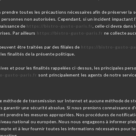
 prendre toutes les précautions nécessaires afin de préserver la
personnes non autorisées. Cependant, si un incident impactant l’i
nnaissance de
https://bistro-gusto-paris.fr
, celle-ci devra dans 
ises. Par ailleurs
https://bistro-gusto-paris.fr
ne collecte auc
euvent être traitées par des filiales de
https://bistro-gusto-par
les finalités de la présente politique.
tives et pour les finalités rappelées ci-dessus, les principales per
ro-gusto-paris.fr
sont principalement les agents de notre service
cune méthode de transmission sur Internet et aucune méthode de s
garantir une sécurité absolue. Si nous prenions connaissance d'u
ssent prendre les mesures appropriées. Nos procédures de notifica
u niveau national ou européen. Nous nous engageons à informer ple
ompte et à leur fournir toutes les informations nécessaires pour le
eporting.