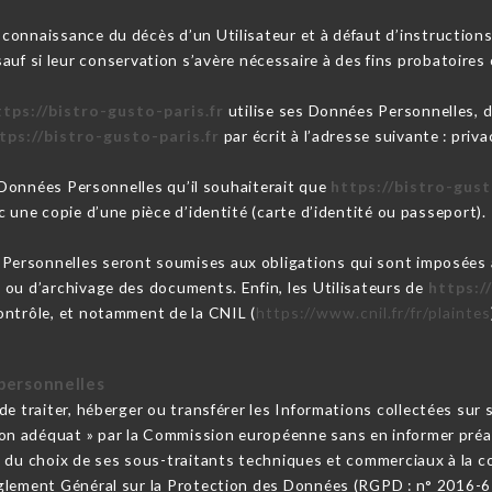
 connaissance du décès d’un Utilisateur et à défaut d’instructions
auf si leur conservation s’avère nécessaire à des fins probatoires 
ttps://bistro-gusto-paris.fr
utilise ses Données Personnelles, de
tps://bistro-gusto-paris.fr
par écrit à l’adresse suivante : pr
s Données Personnelles qu’il souhaiterait que
https://bistro-gust
 une copie d’une pièce d’identité (carte d’identité ou passeport).
Personnelles seront soumises aux obligations qui sont imposées
 ou d’archivage des documents. Enfin, les Utilisateurs de
https:/
ontrôle, et notamment de la CNIL (
https://www.cnil.fr/fr/plaintes
personnelles
 de traiter, héberger ou transférer les Informations collectées sur
n adéquat » par la Commission européenne sans en informer préala
e du choix de ses sous-traitants techniques et commerciaux à la co
glement Général sur la Protection des Données (RGPD : n° 2016-6