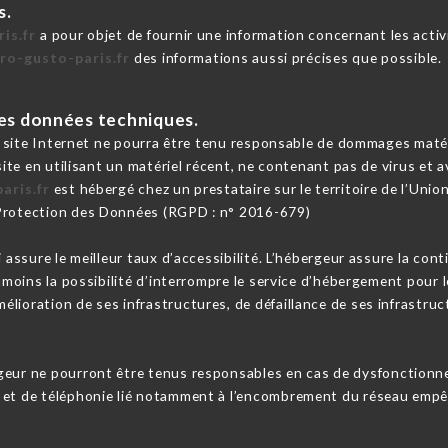
s.
is.fr
a pour objet de fournir une information concernant les acti
tro-gusto-paris.fr
des informations aussi précises que possible.
 les données techniques.
e site Internet ne pourra être tenu responsable de dommages matériel
 site en utilisant un matériel récent, ne contenant pas de virus et
aris.fr
est hébergé chez un prestataire sur le territoire de l’U
 Protection des Données (RGPD : n° 2016-679)
i assure le meilleur taux d’accessibilité. L’hébergeur assure la con
anmoins la possibilité d’interrompre le service d’hébergement pour 
lioration de ses infrastructures, de défaillance de ses infrastruct
geur ne pourront être tenus responsables en cas de dysfonctionn
 et de téléphonie lié notamment à l’encombrement du réseau empêc