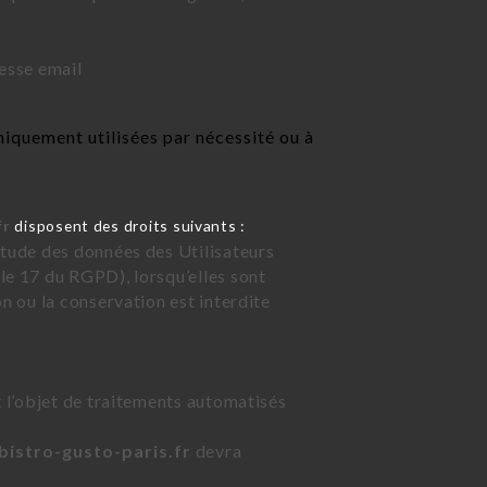
esse email
iquement utilisées par nécessité ou à
fr
disposent des droits suivants :
étude des données des Utilisateurs
le 17 du RGPD), lorsqu’elles sont
on ou la conservation est interdite
t l’objet de traitements automatisés
/bistro-gusto-paris.fr
devra