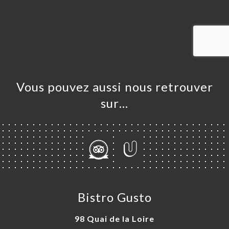
UEIL
RVER
ANDER
ERIE
IS
RTE
Vous pouvez aussi nous retrouver
ISATION
sur…
TACT
Bistro Gusto
98 Quai de la Loire