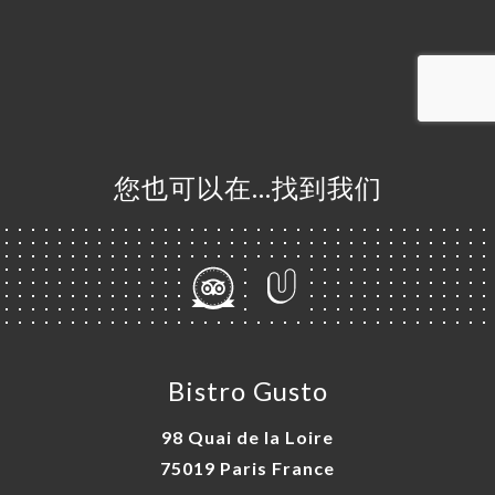
订
单
库
价
单
您也可以在…找到我们
ISATION
系人
Bistro Gusto
98 Quai de la Loire
75019 Paris France