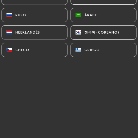
RUSO
RUSO
ÁRABE
ÁRABE
Bistro Gusto est un restaurant italien
한국어 (COREANO)
한국어 (COREANO)
et pizzeria situé le long du quai de la
NEERLANDÉS
NEERLANDÉS
Loire, à deux pas du canal de l’Ourcq,
CHECO
CHECO
GRIEGO
GRIEGO
dans le 19e arrondissement de Paris,
près de la Villette.
Venez profiter de notre terrasse
ensoleillée durant l’été pour déguster
nos délicieuses pizzas romaines,
disponibles sur place ou à emporter.
Nous vous accueillons dans une
ambiance cosy et conviviale, le cadre
parfait pour un repas en famille, entre