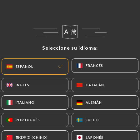
Seleccione su idioma:
Seleccione su idioma:
FRANCÉS
FRANCÉS
ESPAÑOL
ESPAÑOL
RESEÑA 6
RESTAURANT ITALIEN
INGLÉS
INGLÉS
CATALÁN
CATALÁN
98 Quai De La Loire
75019 Paris France
ITALIANO
ITALIANO
ALEMÁN
ALEMÁN
PORTUGUÉS
PORTUGUÉS
SUECO
SUECO
¿Quiénes somos?
简体中文 (CHINO)
简体中文 (CHINO)
JAPONÉS
JAPONÉS