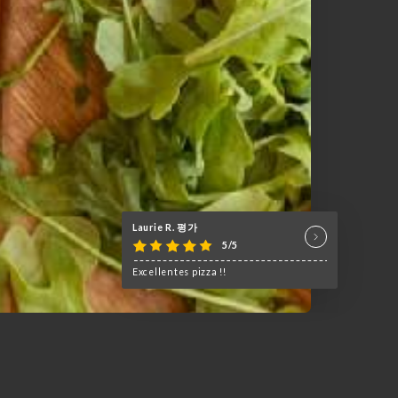
Laurie R. 평가
5/5
Excellentes pizza !!