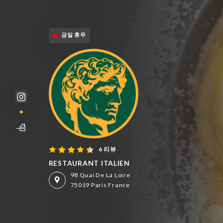
금일 휴무
6 리뷰
RESTAURANT ITALIEN
98 Quai De La Loire
75019 Paris France