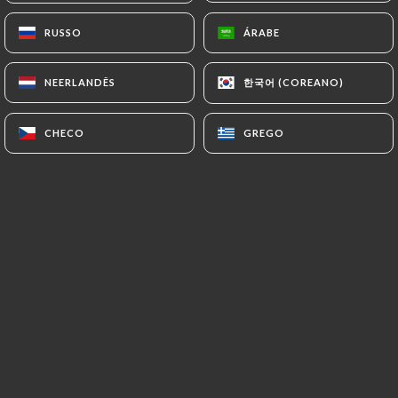
RUSSO
RUSSO
ÁRABE
ÁRABE
Bistro Gusto est un restaurant italien
한국어 (COREANO)
한국어 (COREANO)
NEERLANDÊS
NEERLANDÊS
et pizzeria situé le long du quai de la
Loire, à deux pas du canal de l’Ourcq,
CHECO
CHECO
GREGO
GREGO
dans le 19e arrondissement de Paris,
près de la Villette.
Venez profiter de notre terrasse
ensoleillée durant l’été pour déguster
nos délicieuses pizzas romaines,
disponibles sur place ou à emporter.
Nous vous accueillons dans une
ambiance cosy et conviviale, le cadre
parfait pour un repas en famille, entre