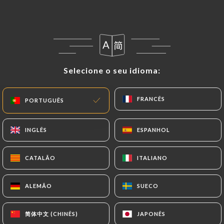
Selecione o seu idioma:
Selecione o seu idioma:
FRANCÊS
FRANCÊS
PORTUGUÊS
PORTUGUÊS
6 AVALIAÇÃO
RESTAURANT ITALIEN
INGLÊS
INGLÊS
ESPANHOL
ESPANHOL
98 Quai De La Loire
75019 Paris France
CATALÃO
CATALÃO
ITALIANO
ITALIANO
ALEMÃO
ALEMÃO
SUECO
SUECO
简体中文 (CHINÊS)
简体中文 (CHINÊS)
JAPONÊS
JAPONÊS
Quem somos?